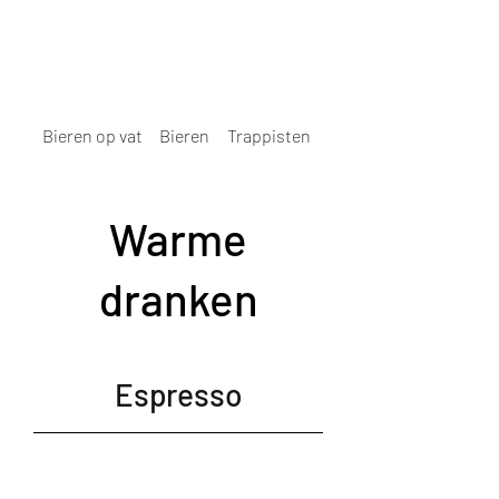
Bieren op vat
Bieren
Trappisten
Sterke dranken
Warme
dranken
Espresso