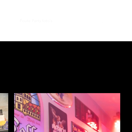
Menu's
Foute Party foto's
Menu's (nieuw)