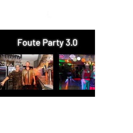
Foute Party 3.0
'T Hees